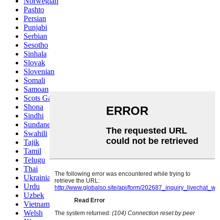
Norwegian
Pashto
Persian
Punjabi
Serbian
Sesotho
Sinhala
Slovak
Slovenian
Somali
Samoan
Scots Gaelic
Shona
Sindhi
Sundanese
Swahili
Tajik
Tamil
Telugu
Thai
Ukrainian
Urdu
Uzbek
Vietnamese
Welsh