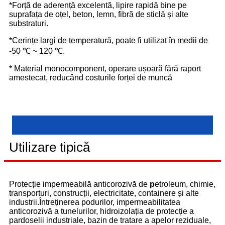
*Forță de aderență excelentă, lipire rapidă bine pe
suprafața de oțel, beton, lemn, fibră de sticlă și alte
substraturi.
*Cerințe largi de temperatură, poate fi utilizat în medii de
-50 ℃ ~ 120 ℃.
* Material monocomponent, operare ușoară fără raport
amestecat, reducând costurile forței de muncă
Utilizare tipică
Protecție impermeabilă anticorozivă de
p
etroleum, chimie,
transporturi, construcții, electricitate, containere și alte
industrii.Întreținerea podurilor, impermeabilitatea
anticorozivă a tunelurilor, hidroizolația de protecție a
pardoselii industriale, bazin de tratare a apelor reziduale,