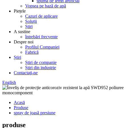
spuma de lemn artificial
Vopsea pe bază de apă
Piețele
Cazuri de aplicare
Soluții
Știri
A sustine
întrebări frecvente
Despre noi
Profilul Companiei
Fabrică
Știri
Știri de companie
Știri din industrie
Contactaţi-ne
English
Acasă
Produse
spray de joasă presiune
produse