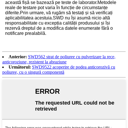
această fișă se bazează pe teste de laborator.Metodele
reale de testare pot varia în funcție de circumstanțe
diferite.Prin urmare, vă rugăm să testați și să verificați
aplicabilitatea acestuia.SWD nu își asumă nicio altă
responsabilitate cu excepția calității produsului și își
rezervă dreptul de a modifica datele enumerate fără o
notificare prealabilă.
Anterior:
SWD562 strat de poliuree cu pulverizare la rece,
anticoroziune, rezistent la abraziune
Următorul:
SWD9522 acoperire de podea anticorozivă cu
poliuree, cu o singură componentă