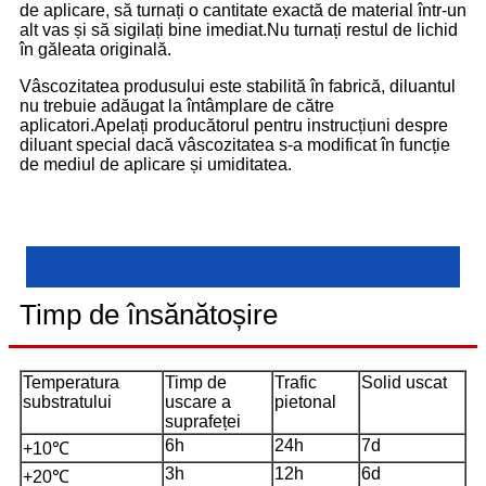
de aplicare, să turnați o cantitate exactă de material într-un
alt vas și să sigilați bine imediat.Nu turnați restul de lichid
în găleata originală.
Vâscozitatea produsului este stabilită în fabrică, diluantul
nu trebuie adăugat la întâmplare de către
aplicatori.Apelați producătorul pentru instrucțiuni despre
diluant special dacă vâscozitatea s-a modificat în funcție
de mediul de aplicare și umiditatea.
Timp de însănătoșire
Temperatura
Timp de
Trafic
Solid uscat
substratului
uscare a
pietonal
suprafeței
6h
24h
7d
+10℃
3h
12h
6d
+20℃