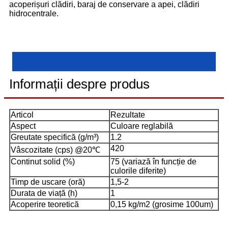
acoperișuri clădiri, baraj de conservare a apei, clădiri
hidrocentrale.
Informații despre produs
Articol
Rezultate
Aspect
Culoare reglabilă
Greutate specifică (g/m³)
1.2
420
Vâscozitate (cps) @20℃
Continut solid (%)
75 (variază în funcție de
culorile diferite)
Timp de uscare (oră)
1,5-2
Durata de viață (h)
1
Acoperire teoretică
0,15 kg/m2 (grosime 100um)