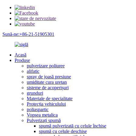
Sună-ne:+86-21-51905301
Acasă
Produse
pulverizare poliuree
alifatic
spray de joasă presiune
umiditate cura uretan
sisteme de acoperișuri
grunduri
Materiale de specialitate
Protecția vehiculului
poliaspartic
Vopsea metalica
Pulverizați spumă
spumă pulverizată cu celule închise
spumă cu celule deschise