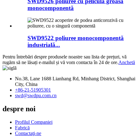
SWD9526 poliuree cu peliculă groasă
monocomponentă
SWD9522 poliuree monocomponentă
industrială...
Pentru întrebări despre produsele noastre sau lista de prețuri, vă
rugăm să ne lăsați e-mailul și vă vom contacta în 24 de ore.
Anchetă
No.38, Lane 1688 Lianhang Rd, Minhang District, Shanghai
City, China
+86-21-51905301
swd@swdpu.com.cn
despre noi
Profilul Companiei
Fabrică
Contactaţi-ne