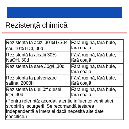
Rezistență chimică
Rezistenta la acizi 30%H
S04
Fără rugină, fără bule,
2
fără coajă
sau 10% HCI, 30d
Rezistență la alcalii 30%
Fără rugină, fără bule,
NaOH, 30d
fără coajă
Rezistenta la sare 30g/L,30d
Fără rugină, fără bule,
fără coajă
Rezistenta la pulverizare
Fără rugină, fără bule,
salina, 2000h
fără coajă
Rezistență la ulei 0# diesel,
Fără rugină, fără bule,
țiței, 30d
fără coajă
(Pentru referință: acordați atenție influenței ventilației,
stropirii și scurgerii. Se recomandă testarea
independentă a imersiei dacă necesită alte date
specifice.)