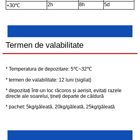
2h
8h
5d
+30℃
Termen de valabilitate
* Temperatura de depozitare: 5℃~32℃
* termen de valabilitate: 12 luni (sigilat)
* depozitați într-un loc răcoros și aerisit, evitați razele
directe ale soarelui, țineți departe de căldură
* pachet: 5kg/găleată, 20kg/găleată, 25kg/găleată