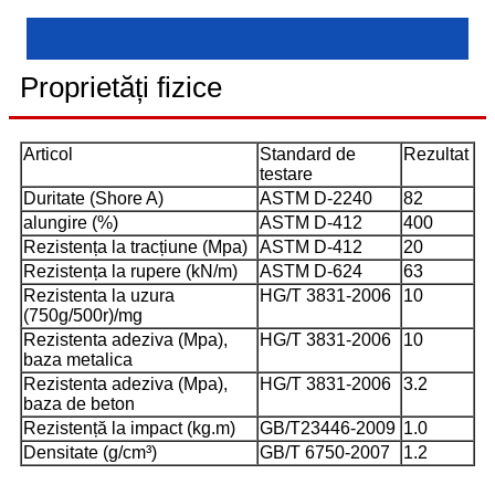
Proprietăți fizice
Articol
Standard de
Rezultat
testare
Duritate (Shore A)
ASTM D-2240
82
alungire (%)
ASTM D-412
400
Rezistența la tracțiune (Mpa)
ASTM D-412
20
Rezistența la rupere (kN/m)
ASTM D-624
63
Rezistenta la uzura
HG/T 3831-2006
10
(750g/500r)/mg
Rezistenta adeziva (Mpa),
HG/T 3831-2006
10
baza metalica
Rezistenta adeziva (Mpa),
HG/T 3831-2006
3.2
baza de beton
Rezistență la impact (kg.m)
GB/T23446-2009
1.0
Densitate (g/cm³)
GB/T 6750-2007
1.2