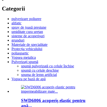
Categorii
pulverizare poliuree
alifatic
spray de joasă presiune
umiditate cura uretan
sisteme de acoperișuri
grunduri
Materiale de specialitate
Protecția vehiculului
poliaspartic
Vopsea metalica
Pulverizați spumă
spumă pulverizată cu celule închise
spumă cu celule deschise
spuma de lemn artificial
Vopsea pe bază de apă
SWD6006 acoperiș elastic pentru
apă...